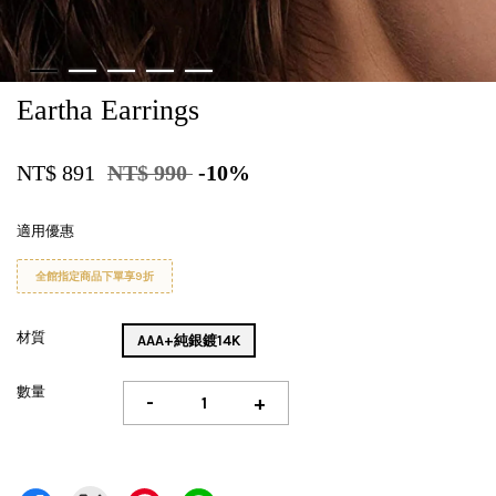
Eartha Earrings
NT$ 891
NT$ 990
-10%
適用優惠
全館指定商品下單享9折
材質
AAA+純銀鍍14K
數量
-
+