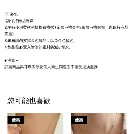
◇ 保存:
1.請保持飾品乾燥
2.平時使用柔軟乾燥棉布擦拭 (金飾→擦金布/銀飾→擦銀布，以保持商品
亮麗)
3.銀布請勿擦拭金色飾品，以免金色掉色
4.飾品務必置入附贈的密封袋減少氧化
+ 注意 +
訂製商品與耳環因涉及個人衛生問題固不接受退換服務
您可能也喜歡
優惠
優惠