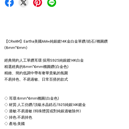
【CReAM】Eartha美國AAA+純銀鍍14K金白金單鑽/鋯石/橢圓鑽
(8mm*6mm)
經典簡約人工單鑽耳環 採用S925純銀鍍14K白金
精選經典的8mm*6mm橢圓鑽(白金色)
精緻、簡約低調中帶有奢華貴氣的氛圍
不易掉色、不易過敏、日常百搭的款式
◇ 耳環:8mm*6mm橢圓(白金色)
◇ 材質:人工仿鑽/頂級水晶鋯石/925純銀14K鍍金
◇ 過敏:不易過敏 (特殊體質或對純銀過敏除外)
◇ 掉色:不易掉色
◇ 產地:美國