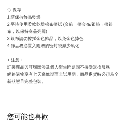
◇ 保存
1.請保持飾品乾燥
2.平時使用柔軟乾燥棉布擦拭 (金飾→擦金布/銀飾→擦銀
布，以保持商品亮麗)
3.銀布請勿擦拭金色飾品，以免金色掉色
4.飾品務必置入附贈的密封袋減少氧化
+ 注意 +
訂製商品與耳環因涉及個人衛生問題固不接受退換服務
網路購物享有七天猶豫期而非試用期，商品退貨時必須為全
新狀態且完整包裝。
您可能也喜歡