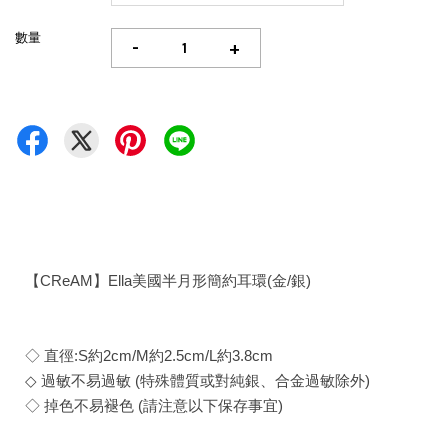
數量
-
+
【CReAM】Ella美國半月形簡約耳環(金/銀)
◇ 直徑:S約2cm/M約2.5cm/L約3.8cm
◇ 過敏不易過敏 (特殊體質或對純銀、合金過敏除外)
◇ 掉色不易褪色 (請注意以下保存事宜)