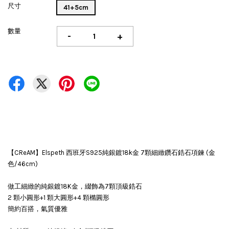
尺寸
41+5cm
數量
-
+
【CReAM】Elspeth 西班牙S925純銀鍍18k金 7顆細緻鑽石鋯石項鍊 (金
色/46cm)
做工細緻的純銀鍍18K金，綴飾為7顆頂級鋯石
2 顆小圓形+1 顆大圓形+4 顆橢圓形
簡約百搭，氣質優雅