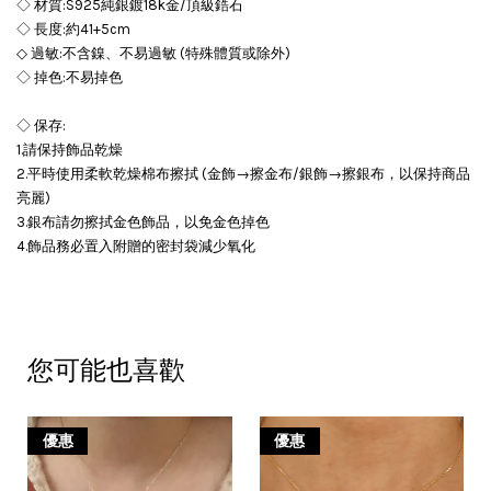
◇ 材質:S925純銀鍍18k金/頂級鋯石
◇ 長度:約41+5cm
◇ 過敏:不含鎳、不易過敏 (特殊體質或除外)
◇ 掉色:不易掉色
◇ 保存:
1.請保持飾品乾燥
2.平時使用柔軟乾燥棉布擦拭 (金飾→擦金布/銀飾→擦銀布，以保持商品
亮麗)
3.銀布請勿擦拭金色飾品，以免金色掉色
4.飾品務必置入附贈的密封袋減少氧化
您可能也喜歡
優惠
優惠