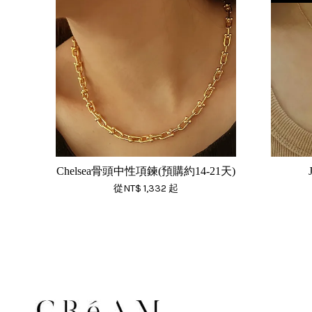
Chelsea骨頭中性項鍊(預購約14-21天)
從
NT$ 1,332
起