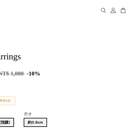
rrings
NT$ 1,080
-10%
單享9折
尺寸
(預購)
約0.9cm