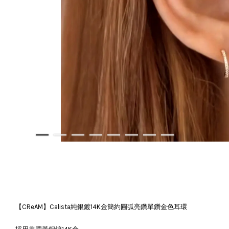
【CReAM】Calista純銀鍍14K金簡約圓弧亮鑽單鑽金色耳環