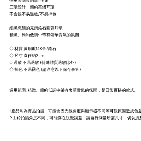
採用美國黃銅鍍14K金
三環設計｜簡約亮鑽耳環
不含鎳不易過敏/不易掉色
細緻纖細的亮鑽鋯石圓弧耳環
精緻、簡約低調中帶有奢華貴氣的氛圍
◇ 材質:黃銅鍍14K金/鋯石
◇ 尺寸:直徑約2cm
◇ 過敏:不易過敏 (特殊體質過敏除外)
◇ 掉色:不易褪色 (請注意以下保存事宜)
適用範圍: 精緻、簡約低調中帶有奢華貴氣的氛圍，是日常百搭的款式。
1.產品均為實品拍攝，可能會因光線角度與顯示器不同等可觀原因造成色
2.由於拍攝角度不同，可能存在視覺誤差，請自行測量所需尺寸，切勿憑
______________________________________________