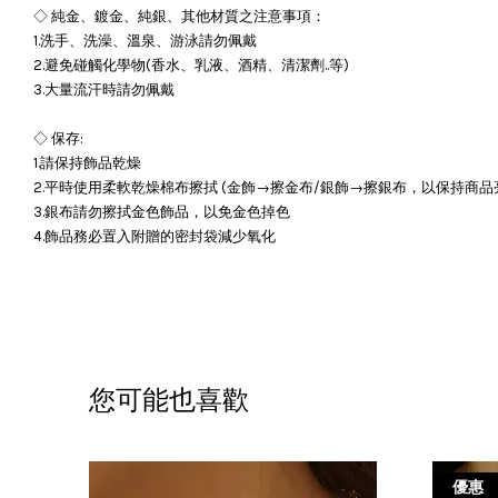
◇ 純金、鍍金、純銀、其他材質之注意事項：
1.洗手、洗澡、溫泉、游泳請勿佩戴
2.避免碰觸化學物(香水、乳液、酒精、清潔劑..等)
3.大量流汗時請勿佩戴
◇ 保存:
1.請保持飾品乾燥
2.平時使用柔軟乾燥棉布擦拭 (金飾→擦金布/銀飾→擦銀布，以保持商品
3.銀布請勿擦拭金色飾品，以免金色掉色
4.飾品務必置入附贈的密封袋減少氧化
您可能也喜歡
優惠