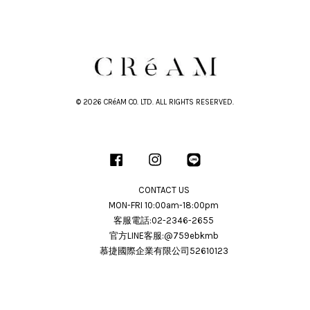
© 2026 CRéAM CO. LTD. ALL RIGHTS RESERVED.
Facebook
Instagram
Line
CONTACT US
MON-FRI 10:00am-18:00pm
客服電話:02-2346-2655
官方LINE客服:@759ebkmb
慕捷國際企業有限公司52610123