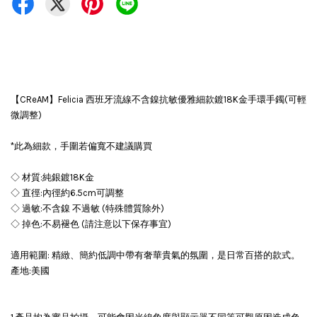
【CReAM】Felicia 西班牙流線不含鎳抗敏優雅細款鍍18K金手環手鐲(可輕
微調整)
*此為細款，手圍若偏寬不建議購買
◇ 材質:純銀鍍18K金
◇ 直徑:內徑約6.5cm可調整
◇ 過敏:不含鎳 不過敏 (特殊體質除外)
◇ 掉色:不易褪色 (請注意以下保存事宜)
適用範圍: 精緻、簡約低調中帶有奢華貴氣的氛圍，是日常百搭的款式。
產地:美國