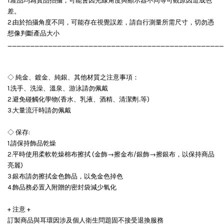
1.產品均為實品拍攝，可能會因光線角度與顯示器不同等可觀原因造成色
差。
2.由於拍攝角度不同，可能存在視覺誤差，請自行測量所需尺寸，切勿憑
想像判斷產品大小
________________________________________________
◇ 純金、鍍金、純銀、其他材質之注意事項：
1.洗手、洗澡、溫泉、游泳請勿佩戴
2.避免碰觸化學物(香水、乳液、酒精、清潔劑..等)
3.大量流汗時請勿佩戴
◇ 保存:
1.請保持飾品乾燥
2.平時使用柔軟乾燥棉布擦拭 (金飾→擦金布/銀飾→擦銀布，以保持商品
亮麗)
3.銀布請勿擦拭金色飾品，以免金色掉色
4.飾品務必置入附贈的密封袋減少氧化
+ 注意 +
訂製商品與耳環因涉及個人衛生問題固不接受退換服務