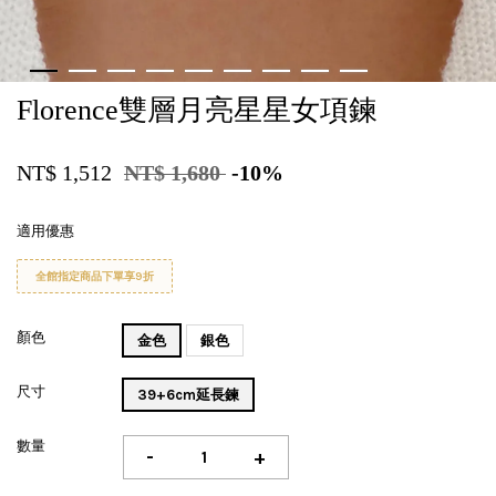
Florence雙層月亮星星女項鍊
NT$ 1,512
NT$ 1,680
-10%
適用優惠
全館指定商品下單享9折
顏色
金色
銀色
尺寸
39+6cm延長鍊
數量
-
+