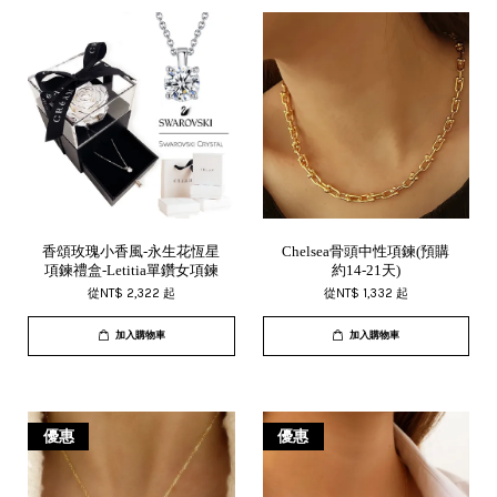
香頌玫瑰小香風-永生花恆星
Chelsea骨頭中性項鍊(預購
項鍊禮盒-Letitia單鑽女項鍊
約14-21天)
從
NT$ 2,322
起
從
NT$ 1,332
起
加入購物車
加入購物車
優惠
優惠