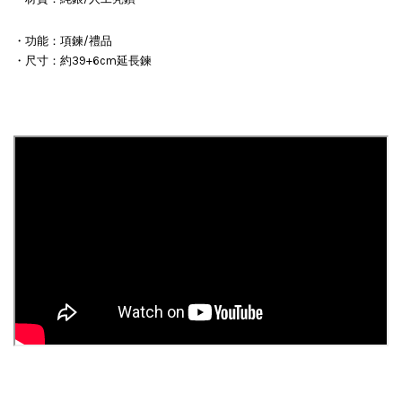
・功能：項鍊/禮品
・尺寸：約39+6cm延長鍊