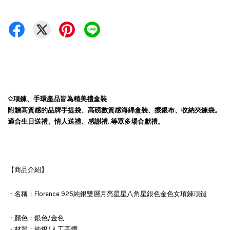
✩項鍊、手環產品皆為精美禮盒裝
附贈高質感的品牌手提袋、高磅數質感海綿盒裝、擦銀布、收納夾鍊袋。
適合生日送禮、情人送禮、感謝禮..等眾多場合獻禮。
【商品介紹】
・名稱：Florence 925純銀雙層月亮星星八角星銀色金色女項鍊項鏈
・顏色：銀色/金色
・材質：純銀/人工亮鑽