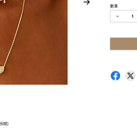
數量
-
拆開)