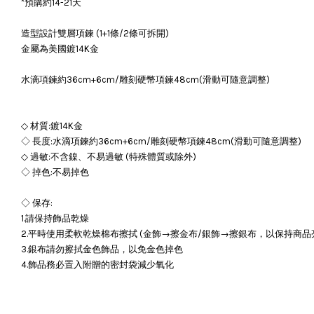
*預購約14-21天
造型設計雙層項鍊 (1+1條/2條可拆開)
金屬為美國鍍14K金
水滴項鍊約36cm+6cm/雕刻硬幣項鍊48cm(滑動可隨意調整)
◇ 材質:鍍14K金
◇ 長度:水滴項鍊約36cm+6cm/雕刻硬幣項鍊48cm(滑動可隨意調整)
◇ 過敏:不含鎳、不易過敏 (特殊體質或除外)
◇ 掉色:不易掉色
◇ 保存:
1.請保持飾品乾燥
2.平時使用柔軟乾燥棉布擦拭 (金飾→擦金布/銀飾→擦銀布，以保持商品
3.銀布請勿擦拭金色飾品，以免金色掉色
4.飾品務必置入附贈的密封袋減少氧化