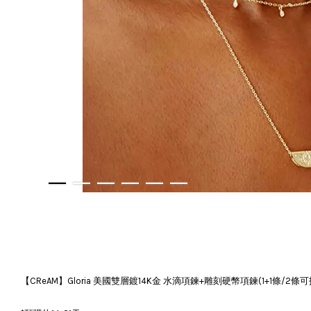
【CReAM】Gloria 美國雙層鍍14K金 水滴項鍊+雕刻硬幣項鍊(1+1條/2條可