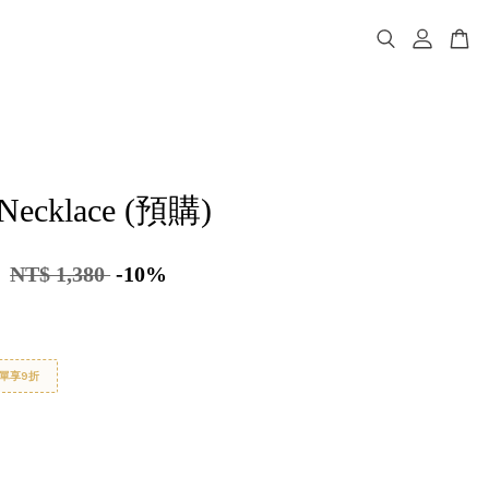
 Necklace (預購)
2
NT$ 1,380
-10%
單享9折