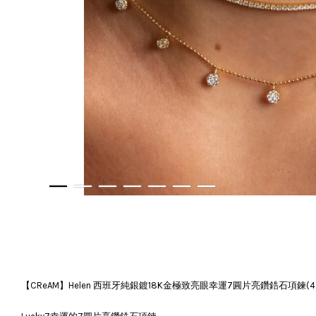
【CReAM】Helen 西班牙純銀鍍18K金極致亮眼幸運7圓片亮鑽鋯石項鍊(4