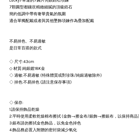
Lucky7幸運的7圓片亮鑽鋯石項鍊
7顆圓型都鑲崁精緻細膩的頂級鋯石
簡約低調中帶有奢華貴氣的氛圍
適合單獨配戴或者與其他墜飾項鍊作為疊加配戴
不易掉色、不易過敏
是日常百搭的款式
◇ 尺寸:43cm
◇ 材質:純銀鍍18K金
◇ 過敏:不易過敏 (特殊體質或對珍珠/純銀過敏除外)
◇ 掉色:不易掉色 (請注意保存事項)
◇ 保存:
1.請保持飾品乾燥
2.平時使用柔軟乾燥棉布擦拭 (金飾→擦金布/銀飾→擦銀布，以保持商品
3.銀布請勿擦拭金色飾品，以免金色掉色
4.飾品務必置入附贈的密封袋減少氧化