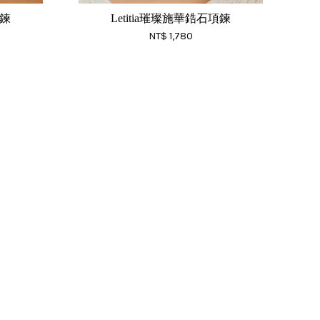
項鍊
Letitia璀璨施華鋯石項鍊
NT$ 1,780