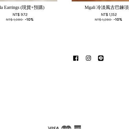
lla Earrings (現貨+預購)
Mgali 冷淡風古巴鍊
NT$ 972
NT$ 1,152
NT$ 1,080
-10%
NT$ 1,280
-10%
Facebook
Instagram
Line
Visa
Master
American