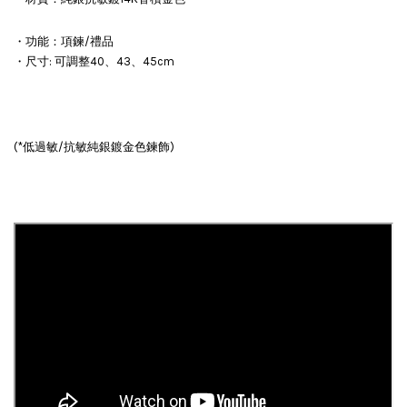
・功能：項鍊/禮品
・尺寸: 可調整40、43、45cm
(*低過敏/抗敏純銀鍍金色鍊飾)