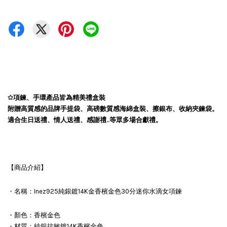
✩
項鍊、手環產品皆為精美禮盒裝
附贈高質感的品牌手提袋、高磅數質感海綿盒裝、擦銀布、收納夾鍊袋。
適合生日送禮、情人送禮、感謝禮..等眾多場合獻禮。
【商品介紹】
・名稱：Inez925純銀鍍14K金香檳金色30分迷你水滴女項鍊
・顏色：香檳金色
・材質：純銀抗敏鍍14K香檳金色