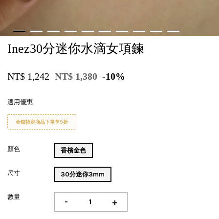
Inez30分迷你水滴女項鍊
NT$ 1,242
NT$ 1,380
-10%
適用優惠
全館指定商品下單享9折
顏色
香檳金色
尺寸
30分迷你3mm
數量
-
+