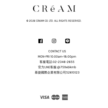
© 2026 CRéAM CO. LTD. ALL RIGHTS RESERVED.
Facebook
Instagram
Line
CONTACT US
MON-FRI 10:00am-18:00pm
客服電話:02-2346-2655
官方LINE客服:@759ebkmb
慕捷國際企業有限公司52610123
Visa
Master
American
Express