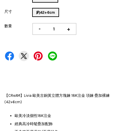
尺寸
約42+6cm
數量
-
+
【CReAM】Livia 歐美古銅黃立體方塊鍊 18K注金 項鍊 疊加裸練
(42+6cm)
歐美冷淡個性18K注金
經典高冷時髦疊加配飾