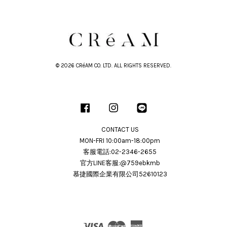
© 2026 CRéAM CO. LTD. ALL RIGHTS RESERVED.
Facebook
Instagram
Line
CONTACT US
MON-FRI 10:00am-18:00pm
客服電話:02-2346-2655
官方LINE客服:@759ebkmb
慕捷國際企業有限公司52610123
Visa
Master
American