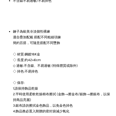
不含鎳不易過敏/不易掉色
鍊子為歐美冷淡個性裸練
適合疊加配戴 搭配不同粗細項鍊
簡約百搭，可隨意搭配不同墜飾
◇ 材質:鋼鍍18K金
◇ 長度:約42+6cm
◇ 過敏:不含鎳、不易過敏 (特殊體質或除外)
◇ 掉色:不易掉色
◇ 保存:
1.請保持飾品乾燥
2.平時使用柔軟乾燥棉布擦拭 (金飾→擦金布/銀飾→擦銀布，以保
持商品亮麗)
3.銀布請勿擦拭金色飾品，以免金色掉色
4.飾品務必置入附贈的密封袋減少氧化