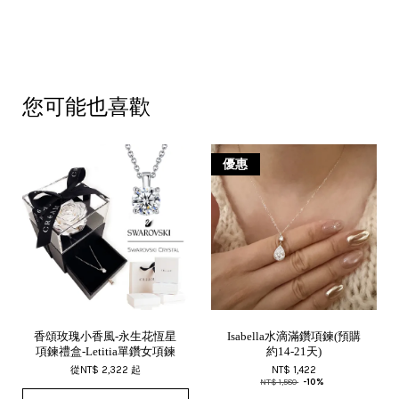
您可能也喜歡
優惠
香頌玫瑰小香風-永生花恆星
Isabella水滴滿鑽項鍊(預購
項鍊禮盒-Letitia單鑽女項鍊
約14-21天)
從
NT$ 2,322
起
NT$ 1,422
NT$ 1,580
-10%