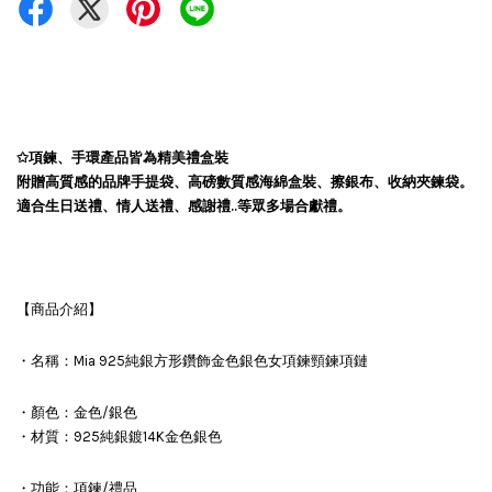
✩項鍊、手環產品皆為精美禮盒裝
附贈高質感的品牌手提袋、高磅數質感海綿盒裝、擦銀布、收納夾鍊袋。
適合生日送禮、情人送禮、感謝禮..等眾多場合獻禮。
【商品介紹】
・名稱：Mia 925純銀方形鑽飾金色銀色女項鍊頸鍊項鏈
・顏色：金色/銀色
・材質：925純銀鍍14K金色銀色
・功能：項鍊/禮品