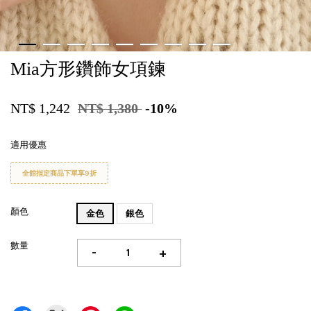
Mia方形鑽飾女項鍊
NT$ 1,242
NT$ 1,380
-10%
適用優惠
全館指定商品下單享9折
顏色
金色
銀色
數量
-
+