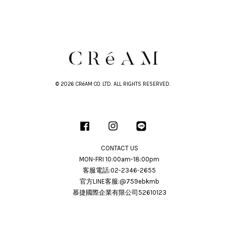
© 2026 CRéAM CO. LTD. ALL RIGHTS RESERVED.
Facebook
Instagram
Line
CONTACT US
MON-FRI 10:00am-18:00pm
客服電話:02-2346-2655
官方LINE客服:@759ebkmb
慕捷國際企業有限公司52610123