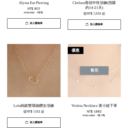
Alyssa Ear Piercing
Chelsea骨頭中性項鍊(預購
約14-21天)
NT$ 801
NT$ 890
-10%
從
NT$ 1,332
起
加入購物車
加入購物車
優惠
售完
Lola純銀雙環細鑽女項鍊
Violeta Necklace 黃小姐下單
從
NT$ 1,152
起
NT$ 1,682
NT$ 1,980
-15.1%
加入購物車