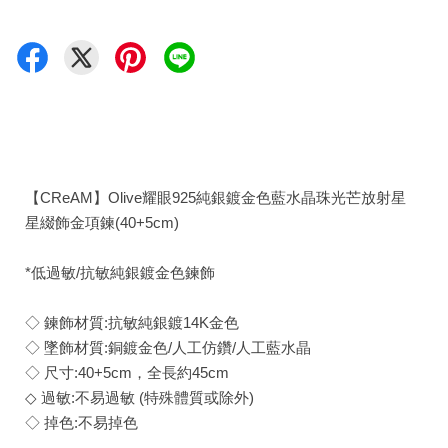
【CReAM】Olive耀眼925純銀鍍金色藍水晶珠光芒放射星
星綴飾金項鍊(40+5cm)
*低過敏/抗敏純銀鍍金色鍊飾
◇ 鍊飾材質:抗敏純銀鍍14K金色
◇ 墜飾材質:銅鍍金色/人工仿鑽/人工藍水晶
◇ 尺寸:40+5cm，全長約45cm
◇ 過敏:不易過敏 (特殊體質或除外)
◇ 掉色:不易掉色