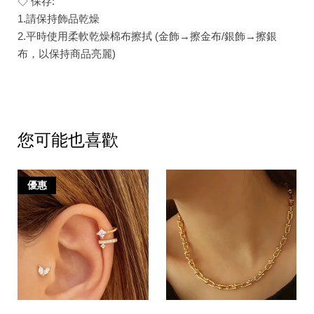
◇ 保存:
1.請保持飾品乾燥
2.平時使用柔軟乾燥棉布擦拭 (金飾→擦金布/銀飾→擦銀
布，以保持商品亮麗)
您可能也喜歡
優惠