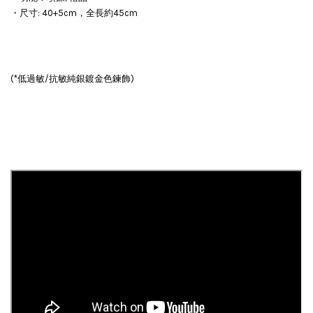
・尺寸: 40+5cm，全長約45cm
(*低過敏/抗敏純銀鍍金色鍊飾)