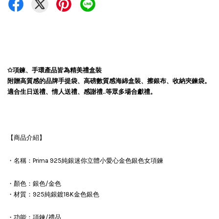
✩
項鍊、手環產品皆為精美禮盒裝
附贈高質感的品牌手提袋、高磅數質感海綿盒裝、擦銀布、收納夾鍊袋。
適合生日送禮、情人送禮、感謝禮..等眾多場合獻禮。
【商品介紹】
・名稱：Prima 925純銀迷你立體小愛心金色銀色女項鍊
・顏色：銀色/金色
・材質：925純銀鍍18K金色銀色
・功能：項鍊/禮品