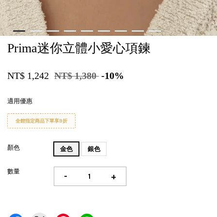
Prima迷你立體小愛心項鍊
NT$ 1,242
NT$ 1,380
-10%
適用優惠
全館指定商品下單享9折
顏色
金色
銀色
數量
-
+