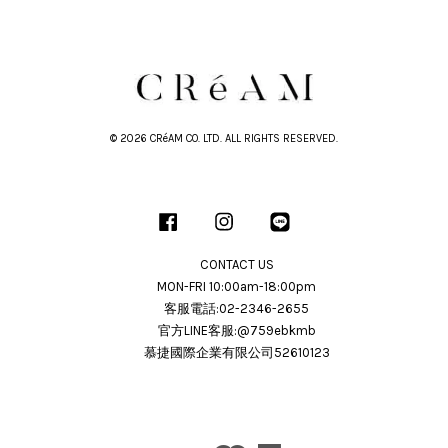
© 2026 CRéAM CO. LTD. ALL RIGHTS RESERVED.
Facebook
Instagram
Line
CONTACT US
MON-FRI 10:00am-18:00pm
客服電話:02-2346-2655
官方LINE客服:@759ebkmb
慕捷國際企業有限公司52610123