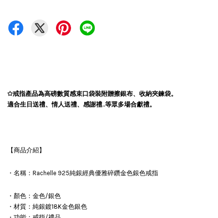
✩戒指產品為高磅數質感束口袋裝
附贈擦銀布、收納夾鍊袋。
適合生日送禮、情人送禮、感謝禮..等眾多場合獻禮。
【商品介紹】
・名稱：Rachelle 925純銀經典優雅碎鑽金色銀色戒指
・顏色：金色/銀色
・材質：純銀鍍18K金色銀色
・功能：戒指/禮品