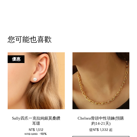
您可能也喜歡
優惠
Sally四爪一克拉純銀莫桑鑽
Chelsea骨頭中性項鍊(預購
耳環
約14-21天)
NT$ 1,512
從
NT$ 1,332
起
NT$ 1,680
-10%