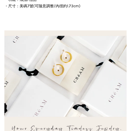
・尺寸：美碼7號(可隨意調整/內徑約1.73cm)