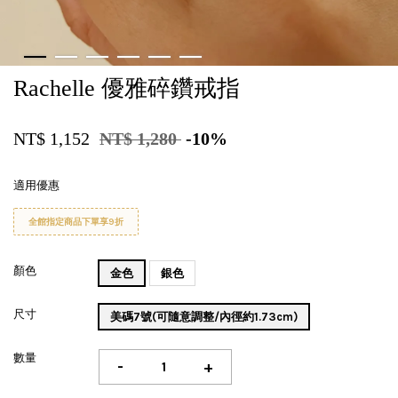
Rachelle 優雅碎鑽戒指
NT$ 1,152
NT$ 1,280
-10%
適用優惠
全館指定商品下單享9折
顏色
金色
銀色
尺寸
美碼7號(可隨意調整/內徑約1.73cm)
數量
-
+