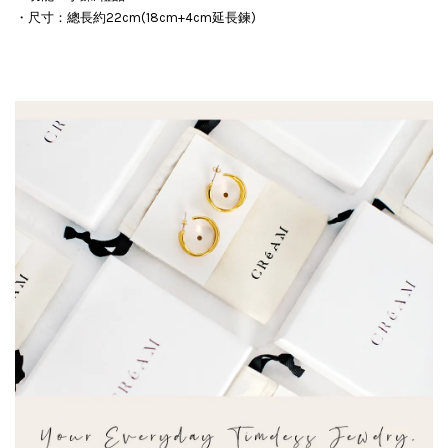
・尺寸：總長約22cm(18cm+4cm延長鍊)