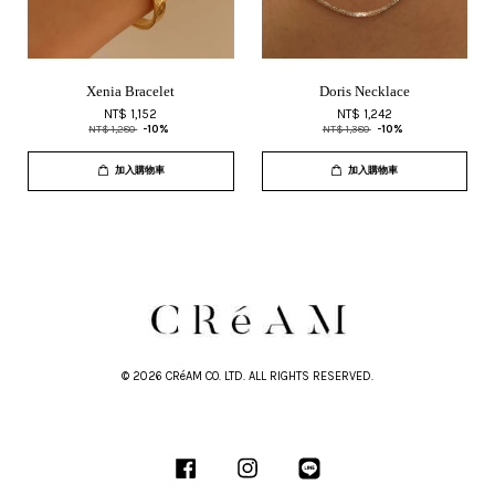
Xenia Bracelet
Doris Necklace
NT$ 1,152
NT$ 1,242
NT$ 1,280
-10%
NT$ 1,380
-10%
加入購物車
加入購物車
© 2026 CRéAM CO. LTD. ALL RIGHTS RESERVED.
Facebook
Instagram
Line