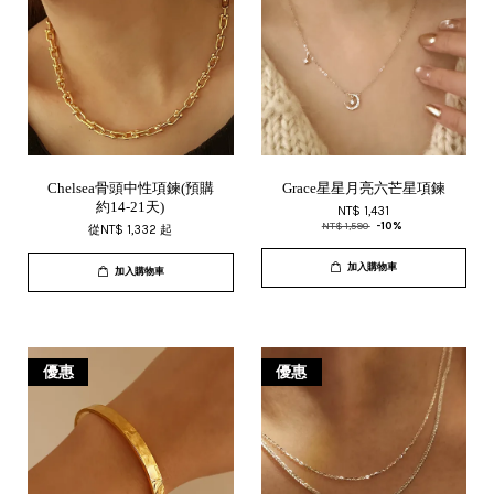
Chelsea骨頭中性項鍊(預購
Grace星星月亮六芒星項鍊
約14-21天)
NT$ 1,431
NT$ 1,590
-10%
從
NT$ 1,332
起
加入購物車
加入購物車
優惠
優惠