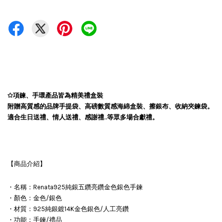
✩項鍊、手環產品皆為精美禮盒裝
附贈高質感的品牌手提袋、高磅數質感海綿盒裝、擦銀布、收納夾鍊袋。
適合生日送禮、情人送禮、感謝禮..等眾多場合獻禮。
【商品介紹】
・名稱：Renata925純銀五鑽亮鑽金色銀色手鍊
・顏色：金色/銀色
・材質：925純銀鍍14K金色銀色/人工亮鑽
・功能：手鍊/禮品