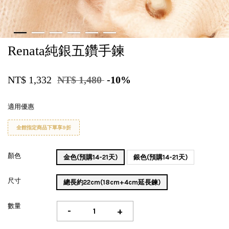
Renata純銀五鑽手鍊
NT$ 1,332
NT$ 1,480
-10%
適用優惠
全館指定商品下單享9折
顏色
金色(預購14-21天)
銀色(預購14-21天)
尺寸
總長約22cm(18cm+4cm延長鍊)
數量
-
+