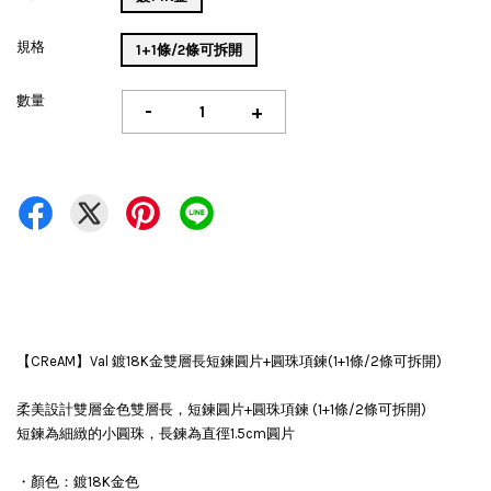
規格
1+1條/2條可拆開
數量
-
+
【CReAM】Val 鍍18K金雙層長短鍊圓片+圓珠項鍊(1+1條/2條可拆開)
柔美設計雙層金色雙層長，短鍊圓片+圓珠項鍊 (1+1條/2條可拆開)
短鍊為細緻的小圓珠，長鍊為直徑1.5cm圓片
・顏色：鍍18K金色