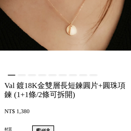
Val 鍍18K金雙層長短鍊圓片+圓珠項
鍊 (1+1條/2條可拆開)
NT$ 1,380
材質
鍍14K金