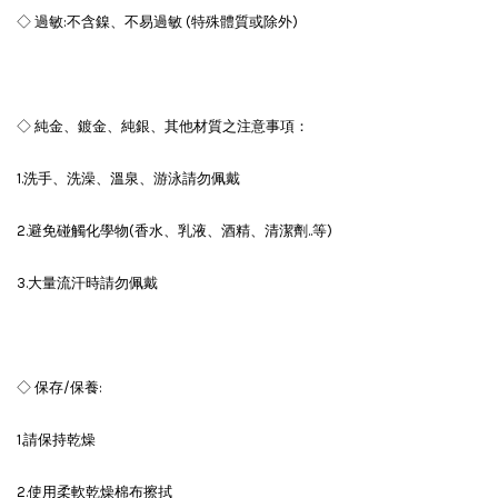
◇ 過敏:不含鎳、不易過敏 (特殊體質或除外)
◇ 純金、鍍金、純銀、其他材質之注意事項：
1.洗手、洗澡、溫泉、游泳請勿佩戴
2.避免碰觸化學物(香水、乳液、酒精、清潔劑..等)
3.大量流汗時請勿佩戴
◇ 保存/保養:
1.請保持乾燥
2.使用柔軟乾燥棉布擦拭