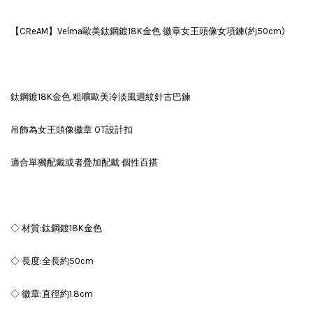
【CReAM】Velma歐美鈦鋼鍍18K金色 徽章女王頭像女項鍊(約50cm)
鈦鋼鍍18K金色 粗曠歐美冷淡風迴紋針古巴鍊
吊飾為女王頭像徽章 OT設計扣
適合單獨配戴或者疊加配戴 個性百搭
◇ 材質:鈦鋼鍍18K金色
◇ 長度:全長約50cm
◇ 徽章:直徑約1.8cm