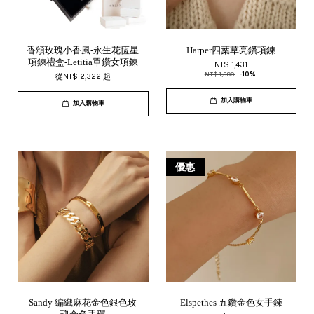
香頌玫瑰小香風-永生花恆星
Harper四葉草亮鑽項鍊
項鍊禮盒-Letitia單鑽女項鍊
NT$ 1,431
NT$ 1,590
-10%
從
NT$ 2,322
起
加入購物車
加入購物車
優惠
Sandy 編織麻花金色銀色玫
Elspethes 五鑽金色女手鍊