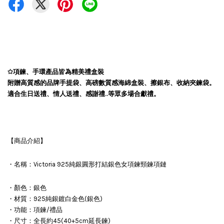
✩項鍊、手環產品皆為精美禮盒裝
附贈高質感的品牌手提袋、高磅數質感海綿盒裝、擦銀布、收納夾鍊袋。
適合生日送禮、情人送禮、感謝禮..等眾多場合獻禮。
【商品介紹】
・名稱：Victoria 925純銀圓形打結銀色女項鍊頸鍊項鏈
・顏色：銀色
・材質：925純銀鍍白金色(銀色)
・功能：項鍊/禮品
・尺寸：全長約45(40+5cm延長鍊)