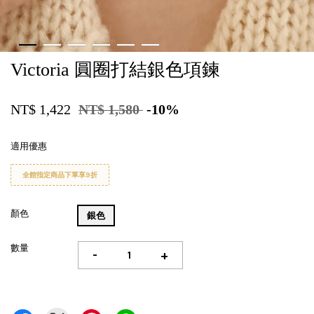
Victoria 圓圈打結銀色項鍊
NT$ 1,422
NT$ 1,580
-10%
適用優惠
全館指定商品下單享9折
顏色
銀色
數量
-
+